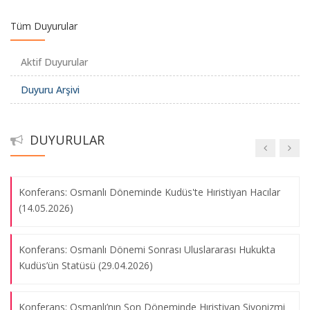
Tüm Duyurular
Dinler Tarihi Perspektifinden Filistin ve Kudüs Makale
Okumaları Programı
Aktif Duyurular
Duyuru Arşivi
Konferans: Kenizé MOURAD, Toprağımızın Kokusu Adlı
'Evanjelikler, Kutsal Toprak ve Kudüs' Konferansından
Eserde Filistin ve Kudüs (22.05.2024)
Fotoğraf Kareleri
09.08.2026
DUYURULAR
Evanjelik Hıristiyanlar, Kutsal Toprak ve Kudüs (4 Mayıs 2024)
'Evangelik Hıristiyanlar ve Kudüs’e Dair İnançları'
Konferans: Osmanlı Döneminde Kudüs'te Hıristiyan Hacılar
Konferansından Fotoğraf Kareleri
(14.05.2026)
09.08.2026
Konferans: Osmanlı Dönemi Sonrası Uluslararası Hukukta
Kudüs’ün Statüsü (29.04.2026)
'Kudüs'ün Kadim Tarihi: Dinler' Konferansından Fotoğraf
Kareleri
Konferans: Osmanlı’nın Son Döneminde Hıristiyan Siyonizmi
09.08.2026