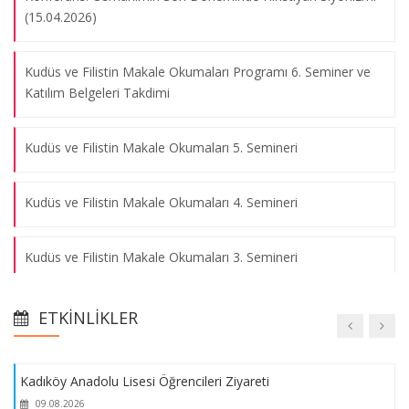
(15.04.2026)
'Hıristiyan Evanjelikler ve Kudüs' Konferansından Fotoğraf
Kudüs ve Filistin Makale Okumaları Programı 6. Seminer ve
Kareleri
Katılım Belgeleri Takdimi
09.08.2026
Kudüs ve Filistin Makale Okumaları 5. Semineri
06.11.2023 tarihindeki Filistin ve Kudüs konulu TV programı
Kudüs ve Filistin Makale Okumaları 4. Semineri
09.08.2026
Kudüs ve Filistin Makale Okumaları 3. Semineri
'Ortadoğu'daki Dengeler/Çatışmalar ve Kudüs' Konulu
Konferanstan Fotoğraf Kareleri
Kudüs ve Filistin Makale Okumaları 2. Semineri
09.08.2026
ETKINLIKLER
Kudüs ve Filistin Makale Okumaları 1. Semineri
Kadıköy Anadolu Lisesi Öğrencileri Ziyareti
09.08.2026