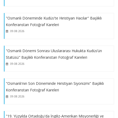
Konferans: 19. Yüzyılda Ortadoğu'da İngiliz-Amerikan
Misyonerliği ve Kudüs (04.06.2025)
"Osmanlı Döneminde Kudüs'te Hıristiyan Hacılar" Başlıklı
Konferanstan Fotoğraf Kareleri
Konferans: Osmanlı Döneminde Kudüs'te Arkeolojik Kazılar
(21.05.2025)
09.08.2026
Konferans: Rum Ortodoks Kilisesi ve Kudüs (30.04.2025)
"Osmanlı Dönemi Sonrası Uluslararası Hukukta Kudüs’ün
Statüsü" Başlıklı Konferanstan Fotoğraf Kareleri
Filistin ve Kudüs Makale Okumaları Programı 6. Seminer ve
09.08.2026
Katılım Belgeleri Takdimi
"Osmanlı'nın Son Döneminde Hıristiyan Siyonizmi" Başlıklı
Konferans: Tarihten Günümüze Kudüs'ün Kültürel ve Dini
Konferanstan Fotoğraf Kareleri
Kimliği (16.12.2024)
09.08.2026
Filistin ve Kudüs Makale Okumaları Programı 3. Semineri
"19. Yüzyılda Ortadoğu'da İngiliz-Amerikan Misyonerliği ve