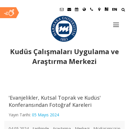
EN
Kudüs Çalışmaları Uygulama ve
Araştırma Merkezi
Ana
İçerik
'Evanjelikler, Kutsal Toprak ve Kudüs'
Konferansından Fotoğraf Kareleri
Yayın Tarihi:
05 Mayıs 2024
04.05.2024 tarihinde Araştırma Merkezi Müdürümüzün