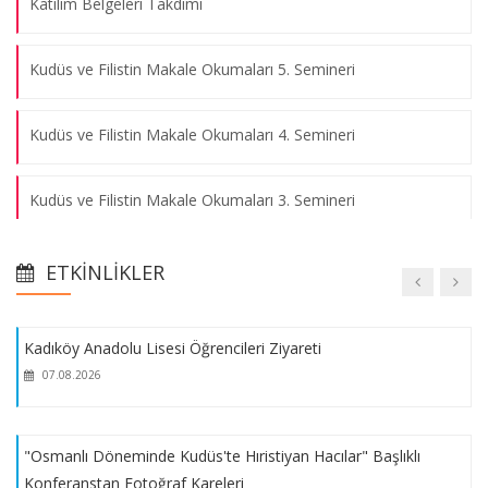
Katılım Belgeleri Takdimi
07.08.2026
Kudüs ve Filistin Makale Okumaları 5. Semineri
06.11.2023 tarihindeki Filistin ve Kudüs konulu TV programı
Kudüs ve Filistin Makale Okumaları 4. Semineri
07.08.2026
Kudüs ve Filistin Makale Okumaları 3. Semineri
'Ortadoğu'daki Dengeler/Çatışmalar ve Kudüs' Konulu
Konferanstan Fotoğraf Kareleri
Kudüs ve Filistin Makale Okumaları 2. Semineri
07.08.2026
ETKINLIKLER
Kudüs ve Filistin Makale Okumaları 1. Semineri
Kadıköy Anadolu Lisesi Öğrencileri Ziyareti
07.08.2026
Konferans: 19. Yüzyılda Ortadoğu'da İngiliz-Amerikan
Misyonerliği ve Kudüs (04.06.2025)
"Osmanlı Döneminde Kudüs'te Hıristiyan Hacılar" Başlıklı
Konferanstan Fotoğraf Kareleri
Konferans: Osmanlı Döneminde Kudüs'te Arkeolojik Kazılar