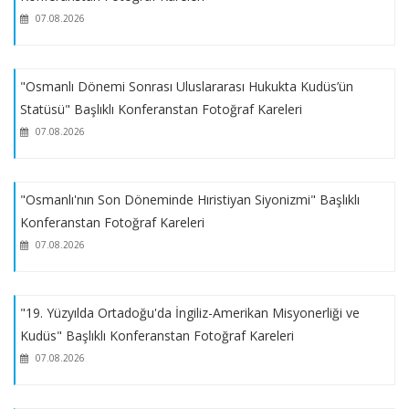
(21.05.2025)
07.08.2026
Konferans: Rum Ortodoks Kilisesi ve Kudüs (30.04.2025)
"Osmanlı Dönemi Sonrası Uluslararası Hukukta Kudüs’ün
Statüsü" Başlıklı Konferanstan Fotoğraf Kareleri
Filistin ve Kudüs Makale Okumaları Programı 6. Seminer ve
07.08.2026
Katılım Belgeleri Takdimi
"Osmanlı'nın Son Döneminde Hıristiyan Siyonizmi" Başlıklı
Konferans: Tarihten Günümüze Kudüs'ün Kültürel ve Dini
Konferanstan Fotoğraf Kareleri
Kimliği (16.12.2024)
07.08.2026
Filistin ve Kudüs Makale Okumaları Programı 3. Semineri
"19. Yüzyılda Ortadoğu'da İngiliz-Amerikan Misyonerliği ve
Kudüs" Başlıklı Konferanstan Fotoğraf Kareleri
Filistin ve Kudüs Makale Okumaları Programı 2. Semineri
07.08.2026
Filistin ve Kudüs Makale Okumaları Programı 1. Semineri