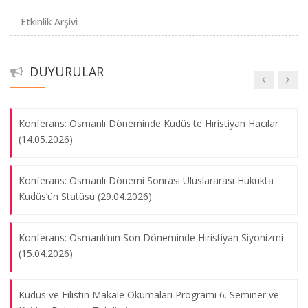
Etkinlik Arşivi
Konferans: Kenizé MOURAD, Toprağımızın Kokusu Adlı
'Evanjelikler, Kutsal Toprak ve Kudüs' Konferansından
Eserde Filistin ve Kudüs (22.05.2024)
Fotoğraf Kareleri
07.08.2026
DUYURULAR
Evanjelik Hıristiyanlar, Kutsal Toprak ve Kudüs (4 Mayıs 2024)
'Evangelik Hıristiyanlar ve Kudüs’e Dair İnançları'
Konferans: Osmanlı Döneminde Kudüs'te Hıristiyan Hacılar
Konferansından Fotoğraf Kareleri
(14.05.2026)
07.08.2026
Konferans: Osmanlı Dönemi Sonrası Uluslararası Hukukta
Kudüs’ün Statüsü (29.04.2026)
'Kudüs'ün Kadim Tarihi: Dinler' Konferansından Fotoğraf
Kareleri
Konferans: Osmanlı’nın Son Döneminde Hıristiyan Siyonizmi
07.08.2026
(15.04.2026)
'Hıristiyan Evanjelikler ve Kudüs' Konferansından Fotoğraf
Kudüs ve Filistin Makale Okumaları Programı 6. Seminer ve
Kareleri